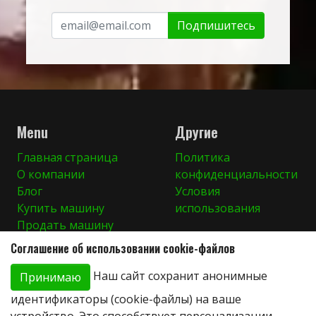
Подпишитесь
Menu
Другие
Главная страница
Политика
О компании
конфиденциальности
Блог
Условия
Купить машину
использования
Продать машину
Контакты
Соглашение об использовании cookie-файлов
Наш сайт сохранит анонимные
Принимаю
идентификаторы (cookie-файлы) на ваше
Мы здесь