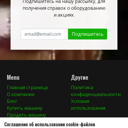
Подпишитесь на нашу рассылку, для
получения справок о оборудованию
и акциях.
Подпишитесь
Menu
Другие
Главная страница
Политика
О компании
конфиденциальности
Блог
Условия
Купить машину
использования
Продать машину
Контакты
Соглашение об использовании cookie-файлов