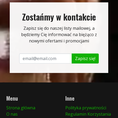
Zostańmy w kontakcie
Zapisz się do naszej listy mailowej, a
będziemy Cię informować na biężąco z
nowymi ofertami i promocjami
Zapisz się!
Menu
Inne
Strona główna
Polityka prywatności
O nas
Regulamin Korzystania