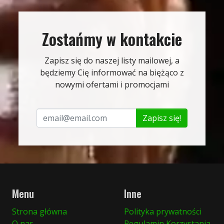
Zostańmy w kontakcie
Zapisz się do naszej listy mailowej, a
będziemy Cię informować na biężąco z
nowymi ofertami i promocjami
Zapisz się!
Menu
Inne
Strona główna
Polityka prywatności
O nas
Regulamin Korzystania