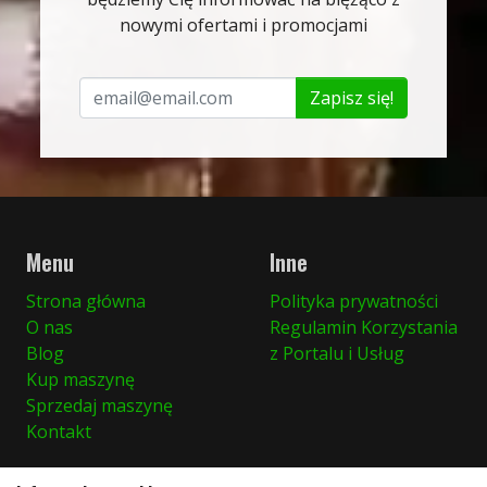
nowymi ofertami i promocjami
Zapisz się!
Menu
Inne
Strona główna
Polityka prywatności
O nas
Regulamin Korzystania
Blog
z Portalu i Usług
Kup maszynę
Sprzedaj maszynę
Kontakt