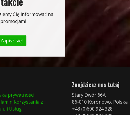
takcie
ędziemy Cię informować na
i promocjami
Zapisz się!
Znajdziesz nas tutaj
tyka prywatności
Stary Dwór 66A
lamin Korzystania z
86-010 Koronowo, Polska
alu i Usług
+48 (0)600 924 328
+48 (0)600 924 182
biuro@merkurymt.com