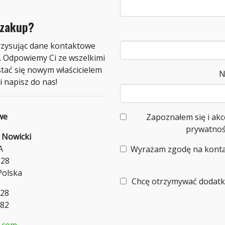
 zakup?
rzysując dane kontaktowe
e. Odpowiemy Ci ze wszelkimi
stać się nowym właścicielem
N
i napisz do nas!
we
Zapoznałem się i akc
prywatnoś
 Nowicki
A
Wyrażam zgodę na konta
-28
Polska
Chcę otrzymywać dodatk
328
182