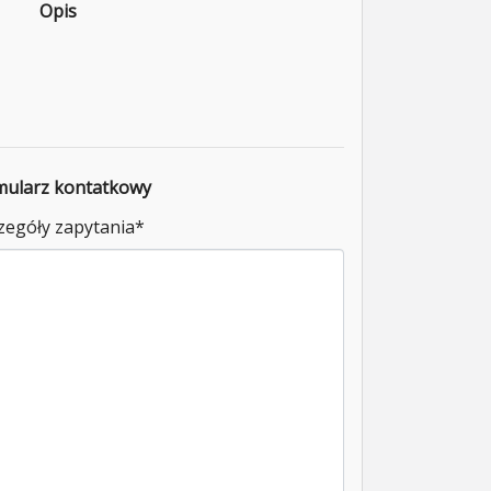
Opis
mularz kontatkowy
zegóły zapytania
*