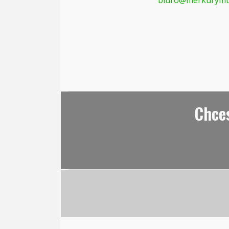
biuro@merkurymt
Chces