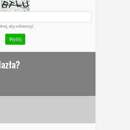
liknij, aby odświeżyć
lazła?