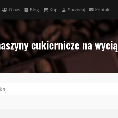
O nas
Blog
Kup
Sprzedaj
Kontakt
aszyny cukiernicze na wycią