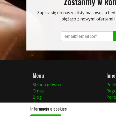
Zostańmy w kon
Zapisz się do naszej listy mailowej, a b
biężąco z nowymi ofertami 
Menu
Inne
Strona główna
Poli
O nas
Regu
Blog
Port
Kup maszynę
Informacja o cookies
Sprzedaj maszynę
Kontakt