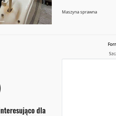
Maszyna sprawna
For
Szc
interesująco dla