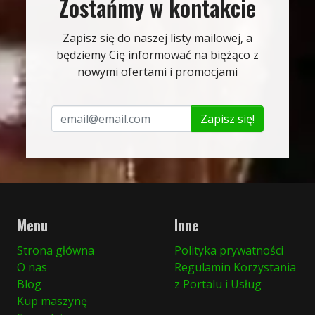
Zostańmy w kontakcie
Zapisz się do naszej listy mailowej, a
będziemy Cię informować na biężąco z
nowymi ofertami i promocjami
Zapisz się!
Menu
Inne
Strona główna
Polityka prywatności
O nas
Regulamin Korzystania
Blog
z Portalu i Usług
Kup maszynę