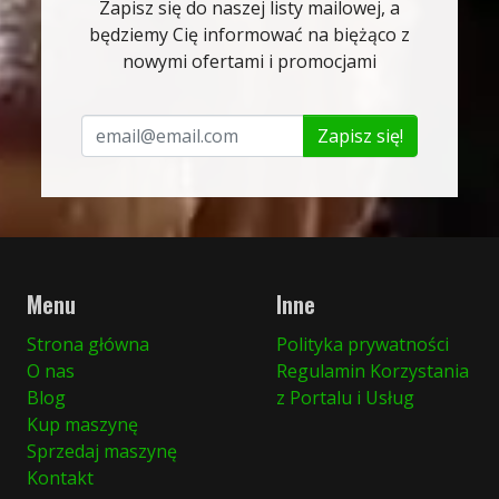
Zapisz się do naszej listy mailowej, a
będziemy Cię informować na biężąco z
nowymi ofertami i promocjami
Zapisz się!
Menu
Inne
Strona główna
Polityka prywatności
O nas
Regulamin Korzystania
Blog
z Portalu i Usług
Kup maszynę
Sprzedaj maszynę
Kontakt